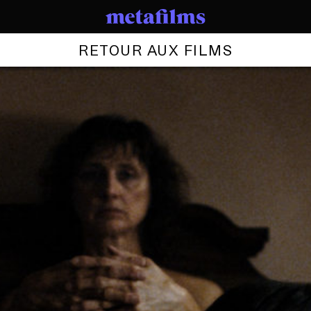
RETOUR AUX FILMS
FILMS
se
rie Davidson & L’Œ