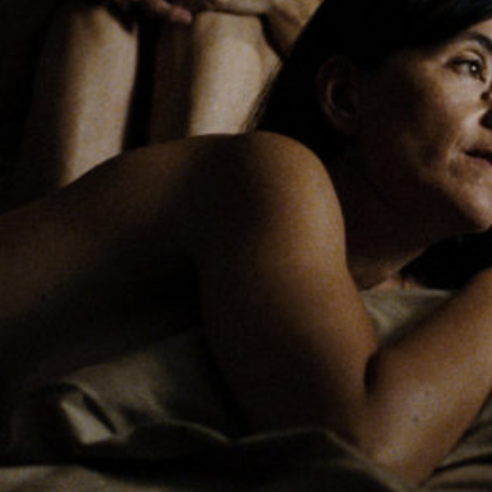
ice
strom
k!
gles
ochine)