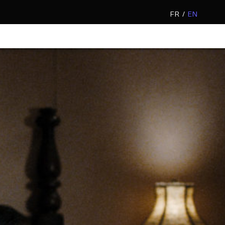
FR /
EN
il Nu)