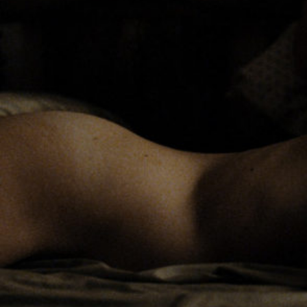
Boris sans Béatr
Born in the Mael
Cercueil, tabarna
Cinéma des aveu
Code 13
College Boy (Ind
Corps contrarié