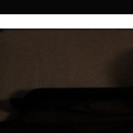
FILM
+
DOCUMENTAIRE
VIDÉOCLIP
Acrobat
Ainsi soient-elles
Amour Apocalyp
Back To Rock (Ma
Bestiaire