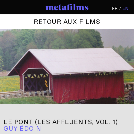
FR /
EN
RETOUR AUX FILMS
FILMS
FILM
+
DOCUMENTAIRE
VIDÉOCLIP
Acrobat
Ainsi soient-elles
Amour Apocalypse
Back To Rock (Marie
Davidson & L’Œil Nu)
Bestiaire
Boris sans Béatrice
LE PONT (LES AFFLUENTS, VOL. 1)
GUY ÉDOIN