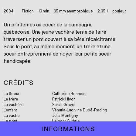
Born in the Maelstrom
Cercueil, tabarnak!
2004
Fiction
13 min
35 mm anamorphique
2.35:1
couleur
Cinéma des aveugles
Un printemps au coeur de la campagne
québécoise. Une jeune vachère tente de faire
Code 13
traverser un pont couvert à sa bête récalcitrante.
Sous le pont, au même moment, un frère et une
College Boy (Indochine)
soeur entreprennent de noyer leur petite soeur
Corps contrarié
handicapée.
Corps étrangers
CRÉDITS
Diego Star
La Soeur
Catherine Bonneau
État sauvage
Le frère
Patrick Hivon
La vachère
Sarah Gravel
Faillir
L'enfant
Vénutia-Ludivine Dubé-Reding
La vache
Julia Montigny
Falcon Lake
Le pont
Le pont Guthrie
INFORMATIONS
Félix et Malou
Scénario & réalisation
Guy Édoin