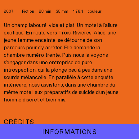
Born in the Maelstrom
Cercueil, tabarnak!
2007
Fiction
28 min
35 mm
1.78:1
couleur
Cinéma des aveugles
Un champ labouré, vide et plat. Un motel à l’allure
exotique. En route vers Trois-Rivières, Alice, une
Code 13
jeune femme enceinte, se détourne de son
parcours pour s’y arrêter. Elle demande la
College Boy (Indochine)
chambre numéro trente. Puis nous la voyons
Corps contrarié
s’engager dans une entreprise de pure
introspection, qui la plonge peu à peu dans une
Corps étrangers
sourde mélancolie. En parallèle à cette enquête
intérieure, nous assistons, dans une chambre du
Diego Star
même motel, aux préparatifs de suicide d’un jeune
État sauvage
homme discret et bien mis.
Faillir
CRÉDITS
Falcon Lake
INFORMATIONS
Alice Aubert
Catherine De Léan
Félix et Malou
Marc
Sébastien Delorme