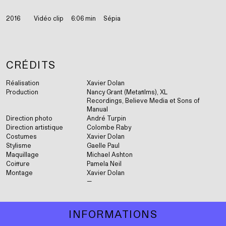
Born in the Maelstrom
Cercueil, tabarnak!
2016
Vidéo clip
6:06 min
Sépia
Cinéma des aveugles
Code 13
CRÉDITS
College Boy (Indochine)
Réalisation
Xavier Dolan
Production
Nancy Grant (Metafilms), XL
Corps contrarié
Recordings, Believe Media et Sons of
Manual
Corps étrangers
Direction photo
André Turpin
Direction artistique
Colombe Raby
Costumes
Xavier Dolan
Diego Star
Stylisme
Gaelle Paul
Maquillage
Michael Ashton
État sauvage
Coiffure
Pamela Neil
Montage
Xavier Dolan
Faillir
Falcon Lake
INFORMATIONS
Félix et Malou